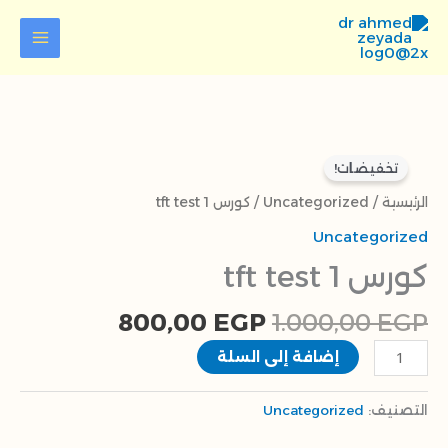
خطي
لى
لمحتوى
السعر
السعر
كمية
الأصلي
الحالي
تخفيضات!
كورس
هو:
هو:
tft
الرئيسية
/
Uncategorized
/ كورس tft test 1
800,00 EGP.
1.000,00 EGP.
test
Uncategorized
1
كورس tft test 1
800,00
EGP
1.000,00
EGP
إضافة إلى السلة
التصنيف:
Uncategorized