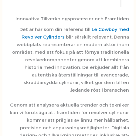
Innovativa Tillverkningsprocess
Det är här som din referens til
Revolver Cylinders
blir särski
webbplats representerar en mo
området, med ett fokus på att för
revolverkomponenter geno
historia med innovation. De e
autentiska återställningar
skräddarsydda cylindrar, vilk
ledande 
Genom att analysera aktuella tren
kan vi förutsäga att framtiden för r
kommer att präglas av ännu
precision och anpassningsmöjl
design- och tillverkningsmetod