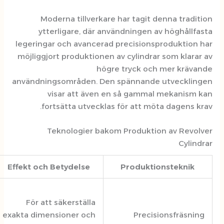
Moderna tillverkare har tagi
ytterligare, där användninge
legeringar och avancerad precisio
möjliggjort produktionen av cylind
högre tryck 
användningsområden. Den spännan
visar att även en så gam
fortsätta utvecklas för att 
Teknologier bakom Produk
Exempel
Effekt och Betydelse
Produk
Modern CNC-
bearbetning
För att säkerställa
används i
exakta dimensioner och
Prec