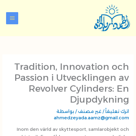
Tradition, Innov
Passion i Utveck
Revolver Cyli
Dju
مصنف
/ بواسطة
ahmedzeyada.
Inom den värld av skyttesport, 