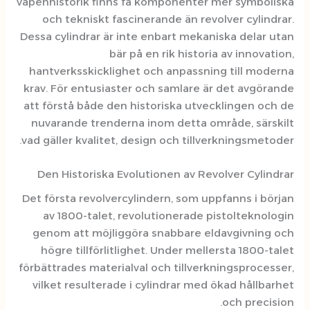
vapenhistorik finns få komponente
och tekniskt fascinerande än re
Dessa cylindrar är inte enbart mek
bär på en rik histo
hantverksskicklighet och anpassn
krav. För entusiaster och samlare
att förstå både den historiska ut
nuvarande trenderna inom detta 
vad gäller kvalitet, design och till
Den Historiska Evolutionen av R
Det första revolvercylindern, som 
av 1800-talet, revolutionerade
genom att möjliggöra snabbare 
högre tillförlitlighet. Under me
förbättrades materialval och tillve
vilket resulterade i cylindrar me