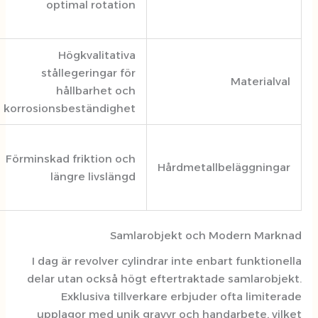
prestigefyllda
optimal rotation
tillverkare
440C rostfritt
Högkvalitativa
stål och
stållegeringar för
liknande
hållbarhet och
legeringar
korrosionsbeständighet
TiN-belagda
cylindrar för
Förminskad friktion och
Hårdmetal
professionellt
längre livslängd
bruk
Samlarobjekt och
I dag är revolver cylindrar inte e
delar utan också högt eftertrakta
Exklusiva tillverkare erbjud
upplagor med unik gravyr och ha