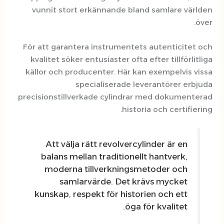
vunnit stort erkännande bland
För att garantera instrumentets 
kvalitet söker entusiaster ofta ef
källor och producenter. Här kan
specialiserade lev
precisionstillverkade cylindrar 
histori
Att välja rätt revolvercyli
balans mellan traditionellt
moderna tillverkningsme
samlarvärde. Det krä
kunskap, respekt för histori
öga fö