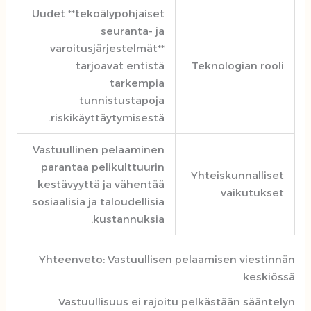
Uudet **tekoälypohjaiset
seuranta- ja
varoitusjärjestelmät**
tarjoavat entistä
Teknologian rooli
tarkempia
tunnistustapoja
riskikäyttäytymisestä.
Vastuullinen pelaaminen
parantaa pelikulttuurin
Yhteiskunnalliset
kestävyyttä ja vähentää
vaikutukset
sosiaalisia ja taloudellisia
kustannuksia.
Yhteenveto: Vastuullisen pelaamisen viestinnän
keskiössä
Vastuullisuus ei rajoitu pelkästään sääntelyn