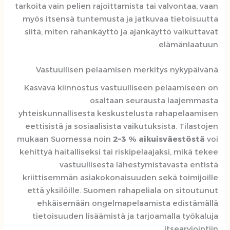
tarkoita vain pelien rajoittamista tai valvontaa, vaan
myös itsensä tuntemusta ja jatkuvaa tietoisuutta
siitä, miten rahankäyttö ja ajankäyttö vaikuttavat
elämänlaatuun.
Vastuullisen pelaamisen merkitys nykypäivänä
Kasvava kiinnostus vastuulliseen pelaamiseen on
osaltaan seurausta laajemmasta
yhteiskunnallisesta keskustelusta rahapelaamisen
eettisistä ja sosiaalisista vaikutuksista. Tilastojen
mukaan Suomessa noin
2–3 % aikuisväestöstä
voi
kehittyä haitalliseksi tai riskipelaajaksi, mikä tekee
vastuullisesta lähestymistavasta entistä
kriittisemmän asiakokonaisuuden sekä toimijoille
että yksilöille. Suomen rahapeliala on sitoutunut
ehkäisemään ongelmapelaamista edistämällä
tietoisuuden lisäämistä ja tarjoamalla työkaluja
itsearviointiin.