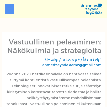
خطي
لى
لمحتوى
Vastuullinen pelaaminen:
Näkökulmia ja strategioita
اترك تعليقاً
/
غير مصنف
/ بواسطة
ahmedzeyada.aamz@gmail.com
Vuonna 2023 nettikasinoalalla on nähtävissä selkeä
siirtymä kohti entistä vastuullisempaa pelaamista.
Teknologiset innovatiiviset ratkaisut ja sääntelyn
kiristyminen korostavat tarvetta tiedostaa ja hallita
pelikäyttäytymistämme mahdollisimman
tehokkaasti. Vastuullinen pelaaminen ei kuitenkaan