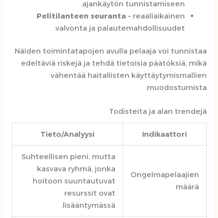
ajankäytön tunnistamiseen.
Pelitilanteen seuranta
– reaaliaikainen
valvonta ja palautemahdollisuudet.
Näiden toimintatapojen avulla pelaaja voi tunnistaa
edeltäviä riskejä ja tehdä tietoisia päätöksiä, mikä
vähentää haitallisten käyttäytymismallien
muodostumista.
Todisteita ja alan trendejä
Tieto/Analyysi
Indikaattori
Suhteellisen pieni, mutta
kasvava ryhmä, jonka
Ongelmapelaajien
hoitoon suuntautuvat
määrä
resurssit ovat
lisääntymässä.